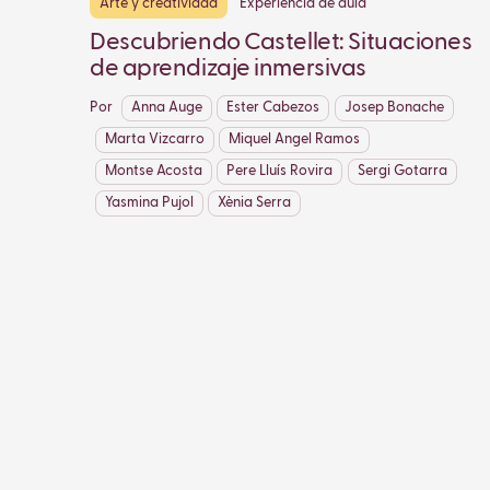
Arte y creatividad
Experiencia de aula
Descubriendo Castellet: Situaciones
de aprendizaje inmersivas
Por
Anna Auge
Ester Cabezos
Josep Bonache
Marta Vizcarro
Miquel Angel Ramos
Montse Acosta
Pere Lluís Rovira
Sergi Gotarra
Yasmina Pujol
Xènia Serra