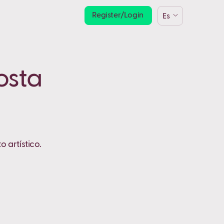
Register/Login
Es
osta
o artístico.