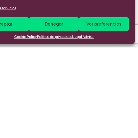
 servicios
ceptar
Denegar
Ver preferencias
Cookie Policy
Política de privacidad
Legal Advise
cubre
Política de privacidad
re nosotros
Política de cookies
tacto