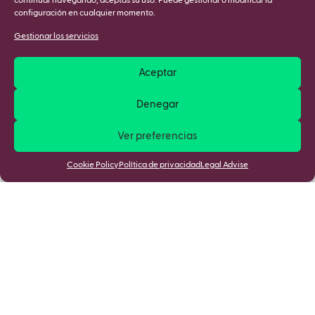
continuar navegando, aceptas su uso. Puede gestionar o modificar la
configuración en cualquier momento.
Gestionar los servicios
Aceptar
Denegar
Ver preferencias
Cookie Policy
Política de privacidad
Legal Advise
Mantente informado de las últimas
novedades