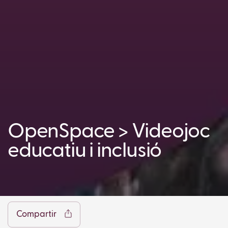
OpenSpace > Videojoc
educatiu i inclusió
Facebook
Twitter
LinkedIn
WhatsApp
Reddit
Gmail
Ema
Compartir